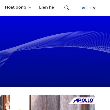
Hoạt động
Liên hệ
VI
EN