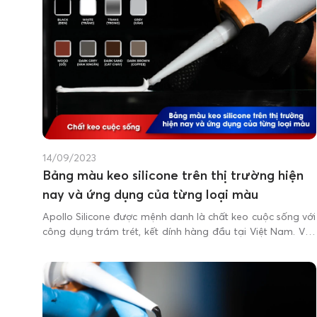
14/09/2023
Bảng màu keo silicone trên thị trường hiện
nay và ứng dụng của từng loại màu
Apollo Silicone được mệnh danh là chất keo cuộc sống với
công dụng trám trét, kết dính hàng đầu tại Việt Nam. Vậy
bạn đã biết bảng màu keo silicon của Apollo trên thị
trường hiện nay có bao nhiêu màu không? Hãy cùng
chúng tôi tìm hiểu nhé.