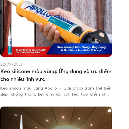
22/09/2023
Keo silicone màu vàng: Ứng dụng và ưu điểm
cho nhiều lĩnh vực
Keo silicon màu vàng Apollo – Giải pháp trám trét bền
đẹp, chống thấm, kết dính đa vật liệu, tạo điểm nhấn
thẩm mỹ cho xây dựng và nội thất. Cùng Apollo Silicone
tìm hiểu chi tiết trong bài viết dưới đây!