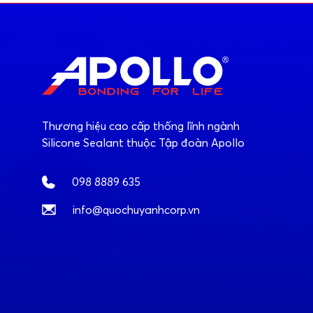
Thương hiệu cao cấp thống lĩnh ngành
Silicone Sealant thuộc Tập đoàn Apollo
098 8889 635
info@quochuyanhcorp.vn