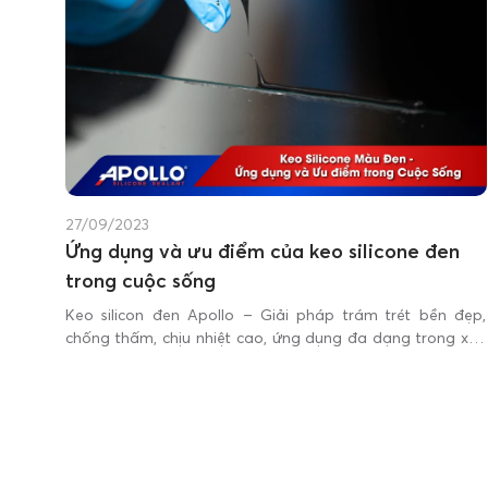
27/09/2023
Ứng dụng và ưu điểm của keo silicone đen
trong cuộc sống
Keo silicon đen Apollo – Giải pháp trám trét bền đẹp,
chống thấm, chịu nhiệt cao, ứng dụng đa dạng trong xây
dựng và trang trí. Cùng Apollo Silicone tìm hiểu ngay đặc
điểm, ứng dụng và sản phẩm nổi bật!