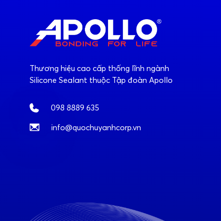
Thương hiệu cao cấp thống lĩnh ngành
Silicone Sealant thuộc Tập đoàn Apollo
098 8889 635
info@quochuyanhcorp.vn