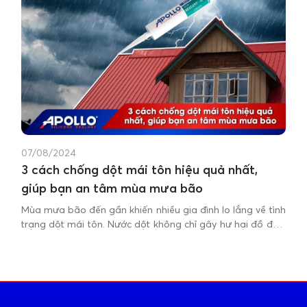
07/08/2024
3 cách chống dột mái tôn hiệu quả nhất,
giúp bạn an tâm mùa mưa bão
Mùa mưa bão đến gần khiến nhiều gia đình lo lắng về tình
trạng dột mái tôn. Nước dột không chỉ gây hư hại đồ đạc,
ảnh hưởng sinh hoạt mà còn tiềm ẩn nguy cơ chập điện,
ảnh hưởng đến sức khỏe con người.