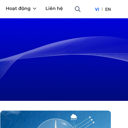
Hoạt động
Liên hệ
VI
EN