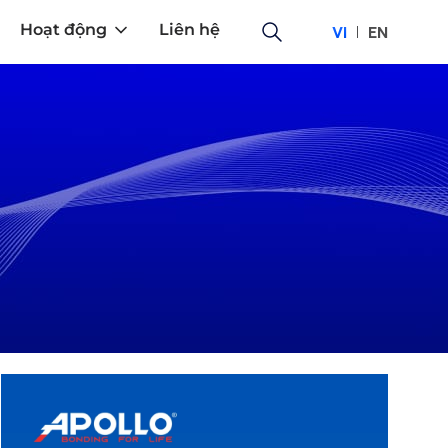
Hoạt động
Liên hệ
VI
EN