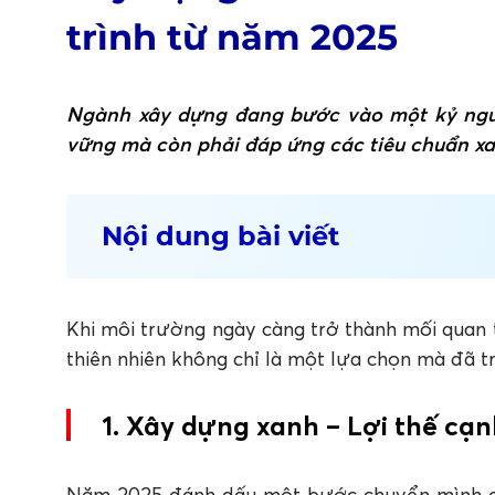
trình từ năm 2025
Ngành xây dựng đang bước vào một kỷ nguy
vững mà còn phải đáp ứng các tiêu chuẩn xa
Nội dung bài viết
1. Xây dựng xanh – Lợi thế cạnh tranh kh
2. Vai trò của nhà thầu và đơn vị thi cô
Khi môi trường ngày càng trở thành mối quan t
3. Apollo Silicone – Tiên phong cùng sứ 
thiên nhiên không chỉ là một lựa chọn mà đã t
1. Xây dựng xanh – Lợi thế cạ
Năm 2025 đánh dấu một bước chuyển mình qu