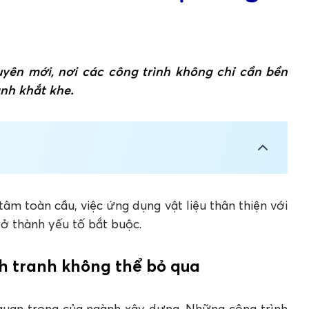
ên mới, nơi các công trình không chỉ cần bền
nh khắt khe.
ông thể bỏ qua
ng trong xu hướng xây dựng xanh
âm toàn cầu, việc ứng dụng vật liệu thân thiện với
mệnh xanh hóa tương lai - kiến tạo bền vững
rở thành yếu tố bắt buộc.
nh tranh không thể bỏ qua
an trọng của ngành xây dựng. Những công trình