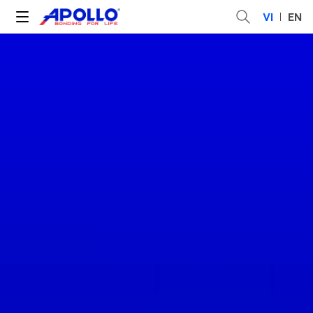
VI
EN