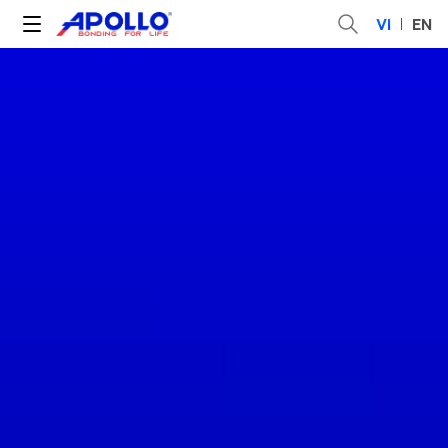
VI
EN