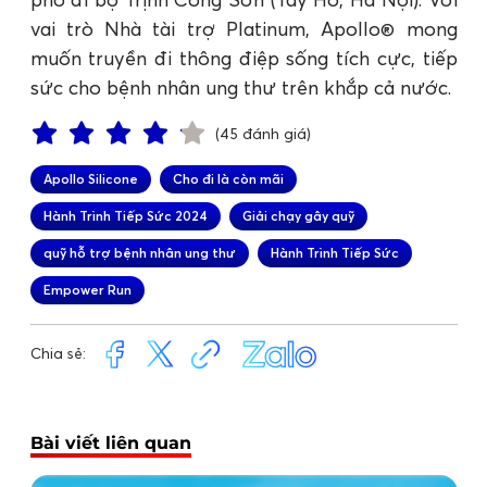
vai trò Nhà tài trợ Platinum, Apollo® mong
muốn truyền đi thông điệp sống tích cực, tiếp
sức cho bệnh nhân ung thư trên khắp cả nước.
(45 đánh giá)
Apollo Silicone
Cho đi là còn mãi
Hành Trình Tiếp Sức 2024
Giải chạy gây quỹ
quỹ hỗ trợ bệnh nhân ung thư
Hành Trình Tiếp Sức
Empower Run
Chia sẻ:
Bài viết liên quan