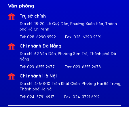
Văn phòng
Trụ sở chính
Địa chỉ:
18-20, Lê Quý Đôn, Phường Xuân Hòa, Thành
phố Hồ Chí Minh
Tel:
028. 6290 9592
Fax:
028. 6290 9591
Chi nhánh Đà Nẵng
Địa chỉ:
62 Vân Đồn, Phường Sơn Trà, Thành phố Đà
Nẵng
Tel:
023. 6355 2677
Fax:
023. 6355 2678
Chi nhánh Hà Nội
Địa chỉ:
4-6-8-10 Trần Khát Chân, Phường Hai Bà Trưng,
Thành phố Hà Nội
Tel:
024. 3791 6917
Fax:
024. 3791 6919
Theo dõi Apollo
Về Quốc Huy Anh
Giới thiệu