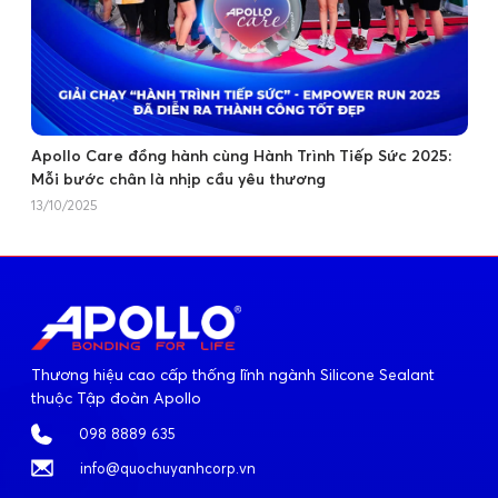
Apollo Care đồng hành cùng Hành Trình Tiếp Sức 2025:
Mỗi bước chân là nhịp cầu yêu thương
13/10/2025
Thương hiệu cao cấp thống lĩnh ngành Silicone Sealant
thuộc Tập đoàn Apollo
098 8889 635
info@quochuyanhcorp.vn