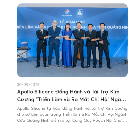
30/09/2023
Apollo Silicone Đồng Hành và Tài Trợ Kim
Cương "Triển Lãm và Ra Mắt Chi Hội Ngành
Cửa Tỉnh Quảng Ninh"
Apollo Silicone tự hào đồng hành và tài trợ Kim Cương
cho sự kiện quan trọng Triển lãm & Ra Mắt Chi Hội Ngành
Cửa Quảng Ninh diễn ra tại Cung Quy Hoạch Hội Chợ và
Triển lãm tỉnh Quảng Ninh vào ngày hôm nay 25/9.