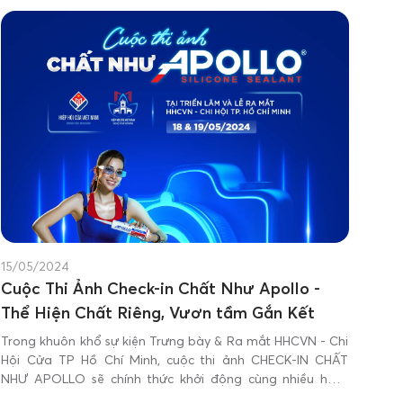
15/05/2024
Cuộc Thi Ảnh Check-in Chất Như Apollo -
Thể Hiện Chất Riêng, Vươn tầm Gắn Kết
Trong khuôn khổ sự kiện Trưng bày & Ra mắt HHCVN - Chi
Hội Cửa TP Hồ Chí Minh, cuộc thi ảnh CHECK-IN CHẤT
NHƯ APOLLO sẽ chính thức khởi động cùng nhiều hoạt
động đặc sắc. Tham gia cùng chúng tôi để bật chất riêng,