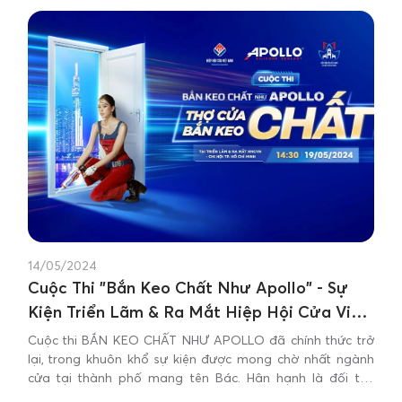
14/05/2024
Cuộc Thi "Bắn Keo Chất Như Apollo" - Sự
Kiện Triển Lãm & Ra Mắt Hiệp Hội Cửa Việt
Nam - Chi Hội TP.HCM
Cuộc thi BẮN KEO CHẤT NHƯ APOLLO đã chính thức trở
lại, trong khuôn khổ sự kiện được mong chờ nhất ngành
cửa tại thành phố mang tên Bác. Hân hạnh là đối tác
chiến lược phát triển Hiệp Hội Cửa Việt Nam và nhà tài trợ