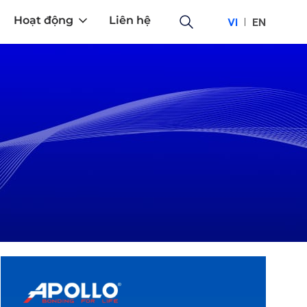
Hoạt động
Liên hệ
VI
EN