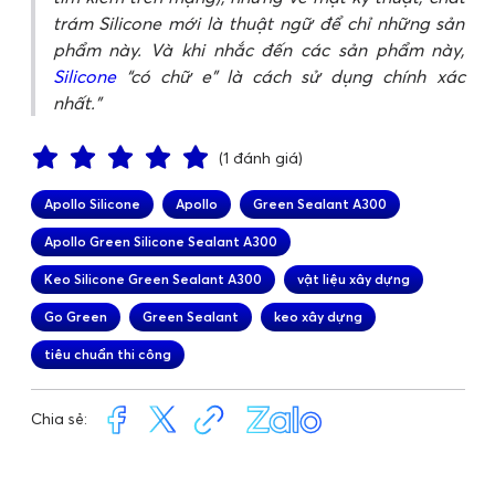
trám Silicone mới là thuật ngữ để chỉ những sản
phẩm này. Và khi nhắc đến các sản phẩm này,
Silicone
“có chữ e” là cách sử dụng chính xác
nhất.
(1 đánh giá)
Apollo Silicone
Apollo
Green Sealant A300
Apollo Green Silicone Sealant A300
Keo Silicone Green Sealant A300
vật liệu xây dựng
Go Green
Green Sealant
keo xây dựng
tiêu chuẩn thi công
Chia sẻ: