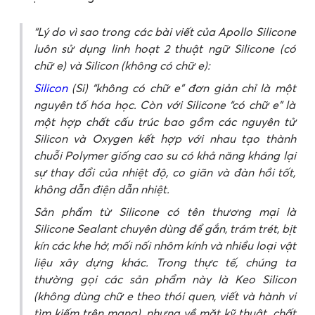
Lý do vì sao trong các bài viết của Apollo Silicone
luôn sử dụng linh hoạt 2 thuật ngữ Silicone (có
chữ e) và Silicon (không có chữ e):
Silicon
(Si) “không có chữ e” đơn giản chỉ là một
nguyên tố hóa học. Còn với Silicone “có chữ e” là
một hợp chất cấu trúc bao gồm các nguyên tử
Silicon và Oxygen kết hợp với nhau tạo thành
chuỗi Polymer giống cao su có khả năng kháng lại
sự thay đổi của nhiệt độ, co giãn và đàn hồi tốt,
không dẫn điện dẫn nhiệt.
Sản phẩm từ Silicone có tên thương mại là
Silicone Sealant chuyên dùng để gắn, trám trét, bịt
kín các khe hở, mối nối nhôm kính và nhiều loại vật
liệu xây dựng khác. Trong thực tế, chúng ta
thường gọi các sản phẩm này là Keo Silicon
(không dùng chữ e theo thói quen, viết và hành vi
tìm kiếm trên mạng), nhưng về mặt kỹ thuật, chất