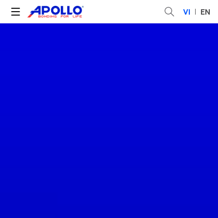
VI
EN