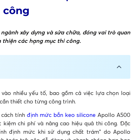
i công
ng ngành xây dựng và sửa chữa, đóng vai trò quan
n thiện các hạng mục thi công.
 thi công
 dụng chất trám
 vào nhiều yếu tố, bao gồm cả việc lựa chọn loại
ần thiết cho từng công trình.
nh mức bắn keo silicone
g cách tính
định mức bắn keo silicone
Apollo A500
t kiệm chi phí và nâng cao hiệu quả thi công. Đặc
rước khi thi công?
c bắn keo silicone?
 tính định mức khi sử dụng chất trám" do Apollo
nhiêu mét?