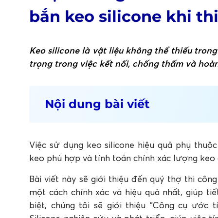
bắn keo silicone khi th
Keo silicone là vật liệu không thể thiếu tro
trọng trong việc kết nối, chống thấm và hoà
Nội dung bài viết
1. Cách tính định mức bắn keo silicone khi
1.1 Xác định những thông số quan trọng
1.2 Sử dụng công cụ ước tính định mức khi sử
Việc sử dụng keo silicone hiệu quả phụ thuộc
2. Tổng kết
keo phù hợp và tính toán chính xác lượng keo c
FAQ: Câu hỏi thường gặp về cách tính đị
Bài viết này sẽ giới thiệu đến quý thợ thi côn
1. Định mức bắn keo silicone là gì?
một cách chính xác và hiệu quả nhất, giúp tiế
2. Vì sao cần tính định mức bắn keo silicone t
3. Những thông số nào ảnh hưởng đến định mứ
biệt, chúng tôi sẽ giới thiệu "Công cụ ước
4. Một chai keo silicone 300ml bắn được bao 