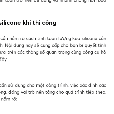
 tính toán trở nên dễ dàng và nhanh chóng hơn bao
ao nhiêu phần trăm?
ilicone khi thi công
 cần nắm rõ cách tính toán lượng keo silicone cần
nh. Nội dung này sẽ cung cấp cho bạn bí quyết tính
ựa trên các thông số quan trọng cùng công cụ hỗ
 đây.
cần sử dụng cho một công trình, việc xác định các
g, đóng vai trò nền tảng cho quá trình tiếp theo.
 nắm rõ: