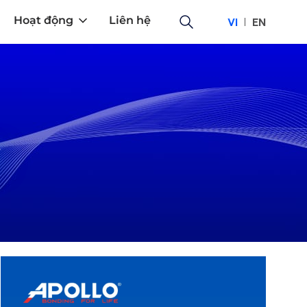
Hoạt động
Liên hệ
VI
EN