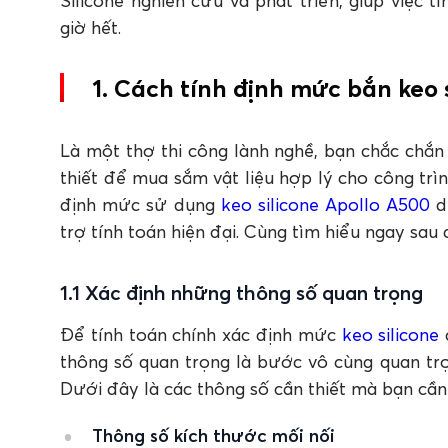
Silicone nghiên cứu và phát triển, giúp việc
5. Hao hụt keo silicone khi thi công thường b
giờ hết.
1. Cách tính định mức bắn keo s
Là một thợ thi công lành nghề, bạn chắc chắn
thiết để mua sắm vật liệu hợp lý cho công trì
định mức sử dụng
keo silicone Apollo A500
d
trợ tính toán hiện đại. Cùng tìm hiểu ngay sau
1.1 Xác định những thông số quan trọng
Để tính toán chính xác định mức
keo silicone
thông số quan trọng là bước vô cùng quan trọn
Dưới đây là các thông số cần thiết mà bạn cần
Thông số kích thước mối nối