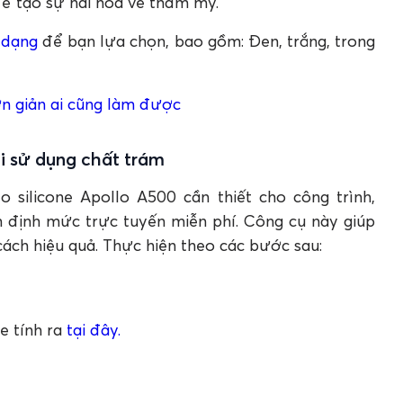
để tạo sự hài hòa về thẩm mỹ.
 dạng
để bạn lựa chọn, bao gồm: Đen, trắng, trong
n giản ai cũng làm được
hi sử dụng chất trám
 silicone Apollo A500 cần thiết cho công trình,
nh định mức trực tuyến miễn phí. Công cụ này giúp
t cách hiệu quả. Thực hiện theo các bước sau:
e tính ra
tại đây.