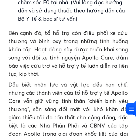
chăm sóc F0 tại nhà (Vui lòng đọc hướng
dẫn và sử dụng thuốc theo hướng dẫn của
Bộ Y Tế & bác sĩ tư vấn)
Bên cạnh đó, tổ hỗ trợ còn điều phối xe cứu
thương và bình oxy trong những tình huống
khẩn cấp. Hoạt động này được triển khai song
song với đội xe tình nguyện Apollo Care, đảm
bảo việc cứu trợ và hỗ trợ y tế luôn diễn ra liên
tục, kịp thời.
Dẫu biết nhân lực và vật lực đều hạn chế,
nhưng các thành viên của tổ hỗ trợ y tế Apollo
Care vẫn giữ vững tinh thần “chiến binh yêu
thương”, sẵn sàng đối mặt với khó khăn để
giảm thiểu tối đa tổn thất cho cộng đồng, đặc
biệt là các Nhà Phân Phối và CBNV của tập
đoàn Apollo trong giai đoạn khốc liệt của đại