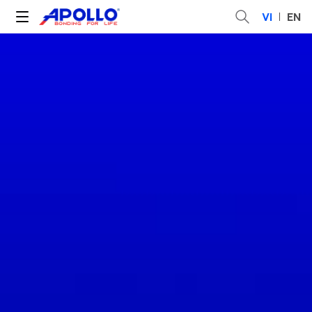
VI
EN