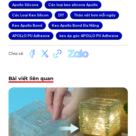
Apollo Silicone
Các loại keo silicone Apollo
Các Loại Keo Silicon
DIY
Tháo vát hơn mỗi ngày
Keo Apollo Bond
Keo Apollo Bond Đa Năng
APOLLO PU Adhesive
keo ép góc APOLLO PU Adhesive
Chia sẻ:
Bài viết liên quan