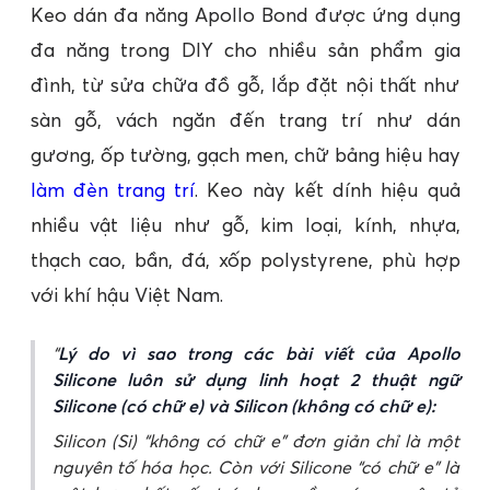
Keo dán đa năng Apollo Bond được ứng dụng
đa năng trong DIY cho nhiều sản phẩm gia
đình, từ sửa chữa đồ gỗ, lắp đặt nội thất như
sàn gỗ, vách ngăn đến trang trí như dán
gương, ốp tường, gạch men, chữ bảng hiệu hay
làm đèn trang trí
. Keo này kết dính hiệu quả
nhiều vật liệu như gỗ, kim loại, kính, nhựa,
thạch cao, bần, đá, xốp polystyrene, phù hợp
với khí hậu Việt Nam.
Lý do vì sao trong các bài viết của Apollo
Silicone luôn sử dụng linh hoạt 2 thuật ngữ
Silicone (có chữ e) và Silicon (không có chữ e):
Silicon (Si) “không có chữ e” đơn giản chỉ là một
nguyên tố hóa học. Còn với Silicone “có chữ e” là