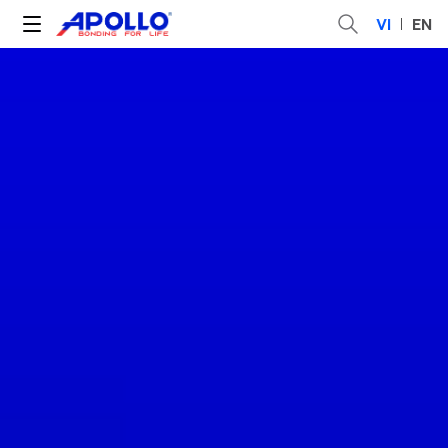
VI
EN