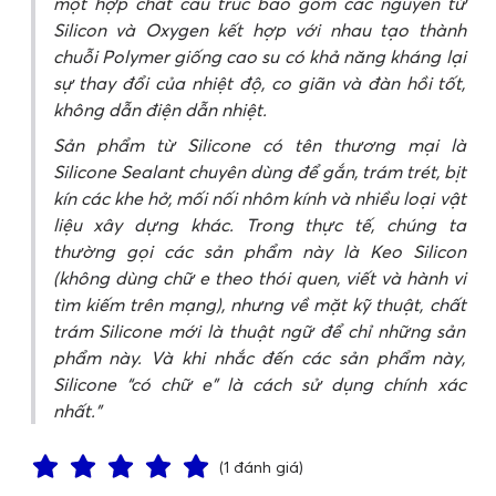
một hợp chất cấu trúc bao gồm các nguyên tử
Silicon và Oxygen kết hợp với nhau tạo thành
chuỗi Polymer giống cao su có khả năng kháng lại
sự thay đổi của nhiệt độ, co giãn và đàn hồi tốt,
không dẫn điện dẫn nhiệt.
Sản phẩm từ Silicone có tên thương mại là
Silicone Sealant chuyên dùng để gắn, trám trét, bịt
kín các khe hở, mối nối nhôm kính và nhiều loại vật
liệu xây dựng khác. Trong thực tế, chúng ta
thường gọi các sản phẩm này là Keo Silicon
(không dùng chữ e theo thói quen, viết và hành vi
tìm kiếm trên mạng), nhưng về mặt kỹ thuật, chất
trám Silicone mới là thuật ngữ để chỉ những sản
phẩm này. Và khi nhắc đến các sản phẩm này,
Silicone “có chữ e” là cách sử dụng chính xác
nhất.
(1 đánh giá)