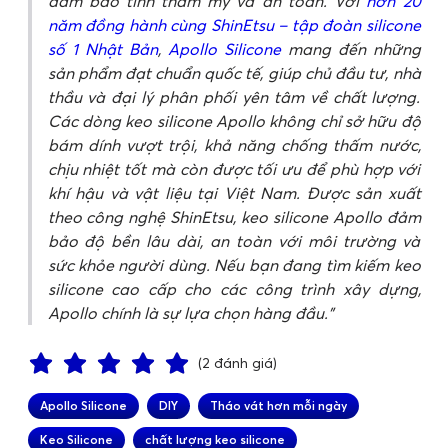
đảm bảo tính thẩm mỹ và an toàn. Với
hơn 20
năm đồng hành cùng ShinEtsu – tập đoàn silicone
số 1 Nhật Bản
,
Apollo Silicone
mang đến những
sản phẩm đạt chuẩn quốc tế, giúp chủ đầu tư, nhà
thầu và đại lý phân phối yên tâm về chất lượng.
Các dòng keo silicone Apollo không chỉ sở hữu độ
bám dính vượt trội, khả năng chống thấm nước,
chịu nhiệt tốt mà còn được tối ưu để phù hợp với
khí hậu và vật liệu tại Việt Nam. Được sản xuất
theo công nghệ ShinEtsu, keo silicone Apollo đảm
bảo độ bền lâu dài, an toàn với môi trường và
sức khỏe người dùng. Nếu bạn đang tìm kiếm keo
silicone cao cấp cho các công trình xây dựng,
Apollo chính là sự lựa chọn hàng đầu.
(2 đánh giá)
Apollo Silicone
DIY
Tháo vát hơn mỗi ngày
Keo Silicone
chất lượng keo silicone