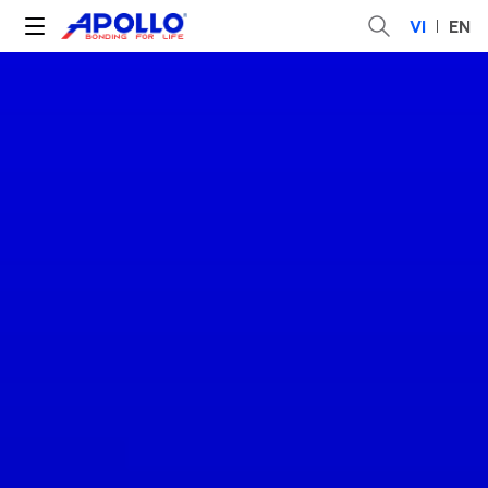
VI
EN