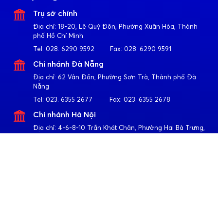
Trụ sở chính
Địa chỉ:
18-20, Lê Quý Đôn, Phường Xuân Hòa, Thành
phố Hồ Chí Minh
Tel:
028. 6290 9592
Fax:
028. 6290 9591
Chi nhánh Đà Nẵng
Địa chỉ:
62 Vân Đồn, Phường Sơn Trà, Thành phố Đà
Nẵng
Tel:
023. 6355 2677
Fax:
023. 6355 2678
Chi nhánh Hà Nội
Địa chỉ:
4-6-8-10 Trần Khát Chân, Phường Hai Bà Trưng,
Thành phố Hà Nội
Tel:
024. 3791 6917
Fax:
024. 3791 6919
Theo dõi Apollo
Về Quốc Huy Anh
Giới thiệu
Sản phẩm