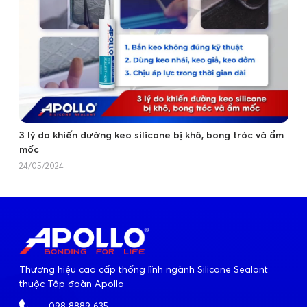
3 lý do khiến đường keo silicone bị khô, bong tróc và ẩm
mốc
24/05/2024
Thương hiệu cao cấp thống lĩnh ngành Silicone Sealant
thuộc Tập đoàn Apollo
098 8889 635