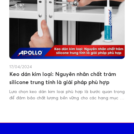
17/04/2024
Keo dán kim loại: Nguyên nhân chất trám
silicone trung tính là giải pháp phù hợp
Lựa chọn keo dán kim loại phù hợp là bước quan trọng
để đảm bảo chất lượng bền vững cho các hạng mục thi
công. Vì một số nguyên nhân liên quan đến thành phần
vật liệu, chất kết dính mà việc chọn keo trám các khe hở,
mối nối kim loại cần phải cân nhắc rất kỹ lưỡng.