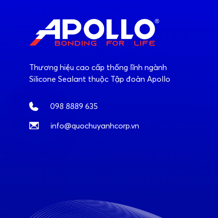
Thương hiệu cao cấp thống lĩnh ngành
Silicone Sealant thuộc Tập đoàn Apollo
098 8889 635
info@quochuyanhcorp.vn