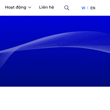
Hoạt động
Liên hệ
VI
EN