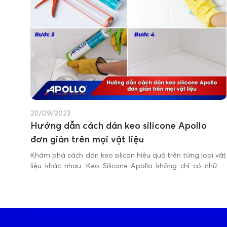
20/09/2023
Hướng dẫn cách dán keo silicone Apollo
đơn giản trên mọi vật liệu
Khám phá cách dán keo silicon hiệu quả trên từng loại vật
liệu khác nhau. Keo Silicone Apollo không chỉ có những
đặc điểm và tính chất độc đáo, mà còn đóng một vai trò
quan trọng trong việc trám trét trong nhiều ứng dụng
khác nhau.