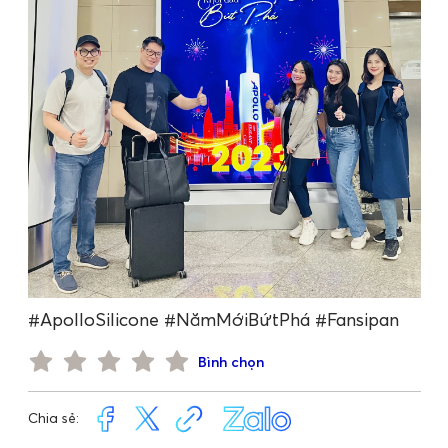
#ApolloSilicone #NămMớiBứtPhá #Fansipan
Bình chọn
Chia sẻ: