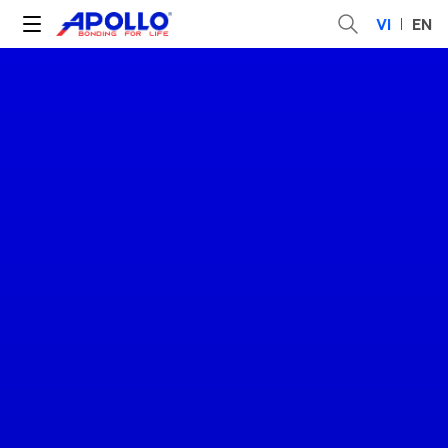
VI
EN