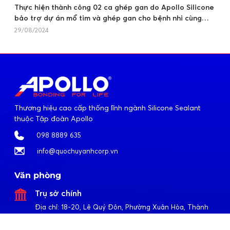
Thực hiện thành công 02 ca ghép gan do Apollo Silicone
bảo trợ dự án mổ tim và ghép gan cho bệnh nhi cùng
Bệnh Viện Đại Học Y Dược TPHCM
29/08/2024
Thương hiệu cao cấp thống lĩnh ngành Silicone Sealant
thuộc Tập đoàn Apollo
098 8889 635
info@quochuyanhcorp.vn
Văn phòng
Trụ sở chính
Địa chỉ:
18-20, Lê Quý Đôn, Phường Xuân Hòa, Thành
phố Hồ Chí Minh