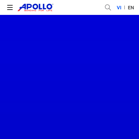
VI
EN