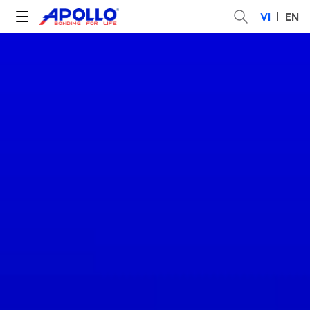
VI
EN