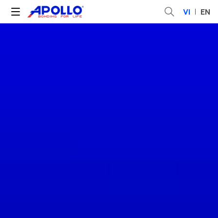
VI
EN