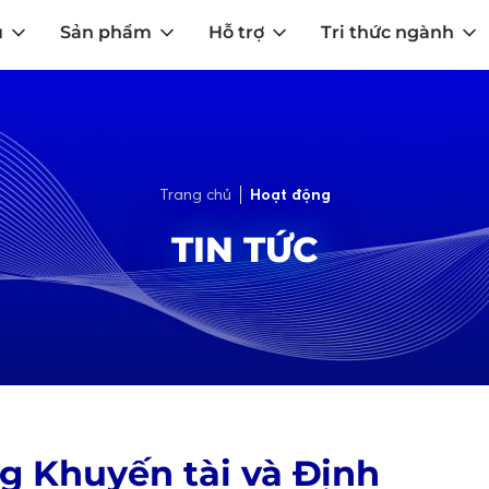
u
Sản phẩm
Hỗ trợ
Tri thức ngành
Trang chủ
Hoạt động
TIN TỨC
g Khuyến tài và Định