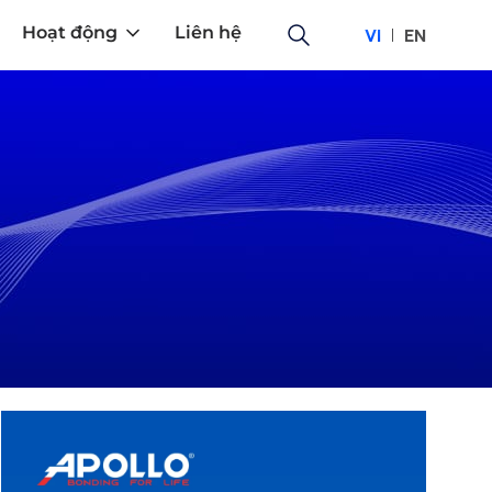
Hoạt động
Liên hệ
VI
EN