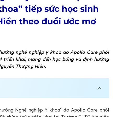
hoa” tiếp sức học sinh
iền theo đuổi ước mơ
 hướng nghề nghiệp y khoa do Apollo Care phối
 triển khai, mang đến học bổng và định hướng
Nguyễn Thượng Hiền.
 sinh Nguyễn Thượng Hiền theo đuổi ước
 trải nghiệm thực tế
hướng Nghề nghiệp Y khoa” do Apollo Care phối
nh “Học bổng Khuyến tài và Định hướng Nghề
ã chính thức triển khai tại Trường THPT Nguyễn