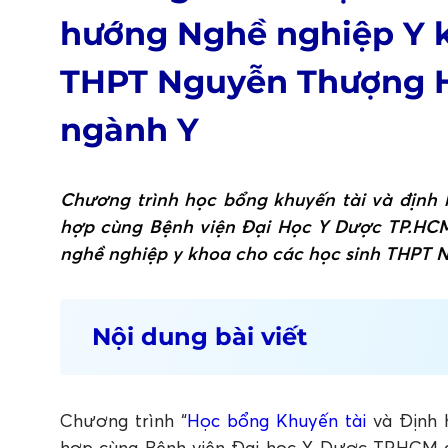
hướng Nghề nghiệp Y k
THPT Nguyễn Thượng H
ngành Y
Chương trình học bổng khuyến tài và định
hợp cùng Bệnh viện Đại Học Y Dược TP.HCM
nghề nghiệp y khoa cho các học sinh THPT 
Nội dung bài viết
Học bổng Khuyến tài đồng hành cùng học
mơ
Định hướng nghề nghiệp y khoa thông qua
Chương trình “
Học bổng Khuyến tài
và Định 
FAQ: Câu hỏi thường gặp về Chương trì
hợp cùng Bệnh viện Đại học Y Dược TP.HCM đ