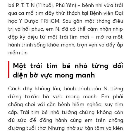
bé P. T. T. N (11 tuổi, Phú Yên) – bệnh nhi vừa trải
qua ca mổ tim đầy thử thách tại Bệnh viện Đại
học Y Dược TP.HCM. Sau gần một tháng điều
trị và hồi phục, em N. đã có thể cảm nhận nhịp
đập kỳ diệu từ một trái tim mới – mở ra một
hành trình sống khỏe mạnh, trọn vẹn và đầy ắp
niềm tin.
Một trái tim bé nhỏ từng đối
diện bờ vực mong manh
Cách đây không lâu, hành trình của N. từng
đứng trước bờ vực mong manh. Em phải
chống chọi với căn bệnh hiểm nghèo: suy tim
cấp. Trái tim bé nhỏ tưởng chừng không còn
đủ sức để đồng hành cùng em trên chặng
đường tuổi thơ. Nhưng nhờ sự tận tâm và kiên