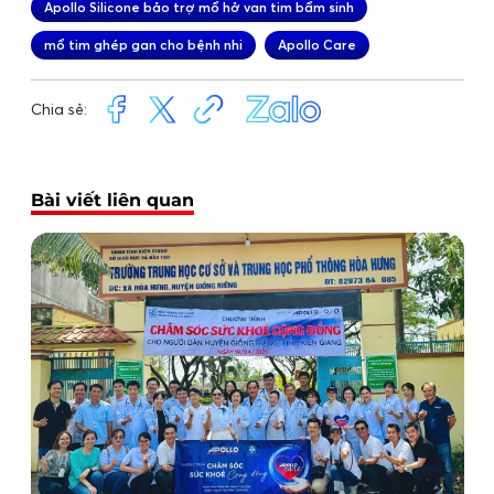
Apollo Silicone bảo trợ mổ hở van tim bẩm sinh
mổ tim ghép gan cho bệnh nhi
Apollo Care
Chia sẻ:
Bài viết liên quan