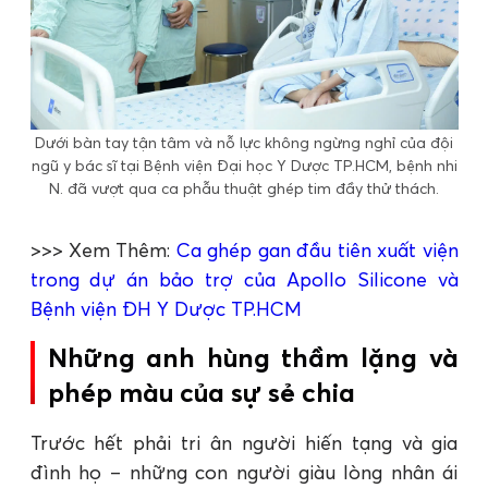
Dưới bàn tay tận tâm và nỗ lực không ngừng nghỉ của đội
ngũ y bác sĩ tại Bệnh viện Đại học Y Dược TP.HCM, bệnh nhi
N. đã vượt qua ca phẫu thuật ghép tim đầy thử thách.
>>> Xem Thêm:
Ca ghép gan đầu tiên xuất viện
trong dự án bảo trợ của Apollo Silicone và
Bệnh viện ĐH Y Dược TP.HCM
Những anh hùng thầm lặng và
phép màu của sự sẻ chia
Trước hết phải tri ân người hiến tạng và gia
đình họ – những con người giàu lòng nhân ái