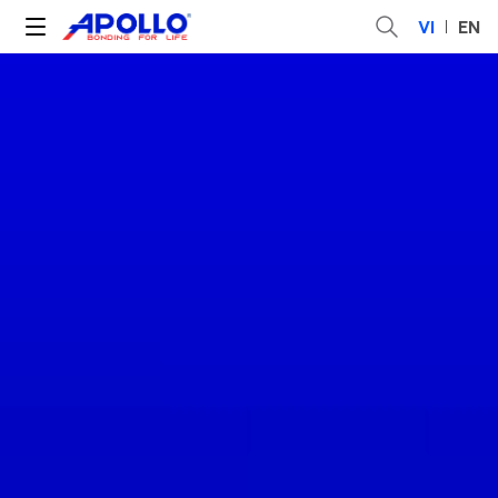
VI
EN