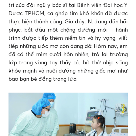
trì của đội ngũ y bác sĩ tại Bệnh viện Đại học Y
Dược TP.HCM, ca ghép tim khó khăn đã được
thực hiện thành công. Giờ đây, N. đang dần hồi
phục, bắt đầu một chặng đường mới – hành
trình được tiếp thêm niềm tin và hy vọng, viết
tiếp những ước mơ còn dang dở. Hôm nay, em
đã có thể mỉm cười hồn nhiên, trở lại trường
lớp trong vòng tay thầy cô, hít thở nhịp sống
khỏe mạnh và nuôi dưỡng những giấc mơ như
bao bạn bè đồng trang lứa.