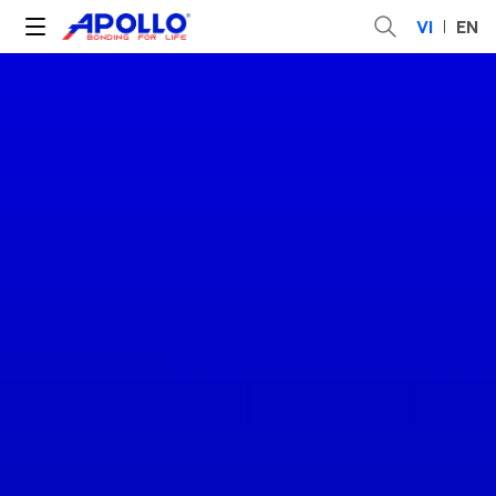
VI
EN