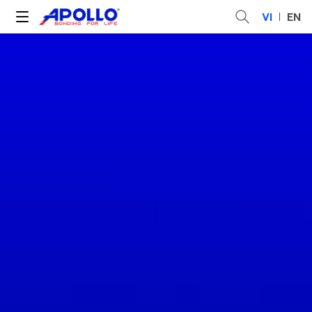
VI
EN