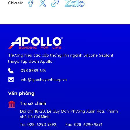
Chia sẻ:
Thương hiệu cao cấp thống lĩnh ngành Silicone Sealant
thuộc Tập đoàn Apollo
098 8889 635
info@quochuyanhcorp.vn
Văn phòng
Trụ sở chính
Địa chỉ:
18-20, Lê Quý Đôn, Phường Xuân Hòa, Thành
phố Hồ Chí Minh
Tel:
028. 6290 9592
Fax:
028. 6290 9591