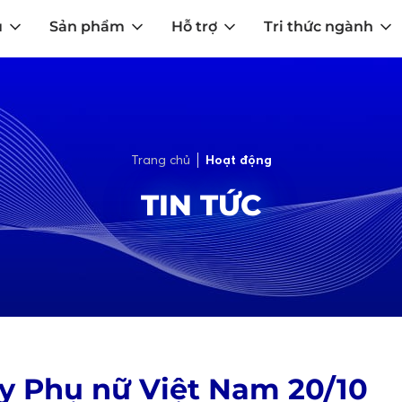
u
Sản phẩm
Hỗ trợ
Tri thức ngành
Trang chủ
Hoạt động
TIN TỨC
y Phụ nữ Việt Nam 20/10