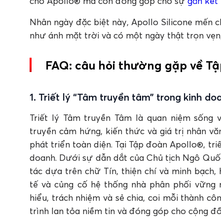
cho Apollo® mà còn đóng góp cho sự
gắn kết
Nhân ngày đặc biệt này, Apollo Silicone mến ch
như ánh mặt trời và có một ngày thật trọn vẹn,
FAQ: câu hỏi thường gặp về Tậ
1. Triết lý “Tâm truyền tâm” trong kinh d
Triết lý Tâm truyền Tâm là quan niệm sống v
truyền cảm hứng, kiến thức và giá trị nhân 
phát triển toàn diện. Tại Tập đoàn Apollo®, tr
doanh. Dưới sự dẫn dắt của Chủ tịch Ngô Quố
tác dựa trên chữ Tín, thiện chí và minh bạch,
tế và củng cố hệ thống nhà phân phối vững 
hiểu, trách nhiệm và sẻ chia, coi mỗi thành c
trình lan tỏa niềm tin và đóng góp cho cộng đồ