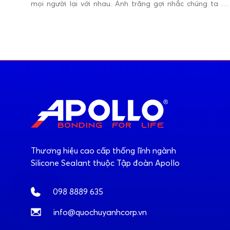
mọi người lại với nhau. Ánh trăng gợi nhắc chúng ta về
những giá trị chất lượng hoàn hảo và gắn kết bền vững –
điều mà Apollo luôn hướng tới trong mọi công trình – từ
dự án cao tầng đến dân dụng.
Thương hiệu cao cấp thống lĩnh ngành
Silicone Sealant thuộc Tập đoàn Apollo
098 8889 635
info@quochuyanhcorp.vn