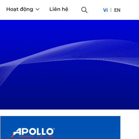
Hoạt động
Liên hệ
VI
EN