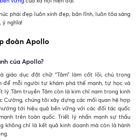
 bền vững
của xã hội hiện đại.
úc phái đẹp luôn xinh đẹp, bản lĩnh, luôn tỏa sáng
 ý nghĩa!
p đoàn Apollo
oanh của Apollo?
à giáo dục đặt chữ “Tâm” làm cốt lõi, chú trọng
văn để mỗi người tự khám phá thế mạnh, tự học và
iết lý Tâm truyền Tâm còn là kim chỉ nam trong kinh
c Cường, chúng tôi xây dựng các mối quan hệ hợp
 hướng tới hiệu quả bền vững với các đối tác quốc
mạnh trên toàn quốc. Triết lý nhấn mạnh sự thấu
ông không chỉ là kết quả kinh doanh mà còn là hành
ng.