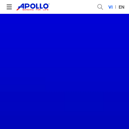
VI
EN