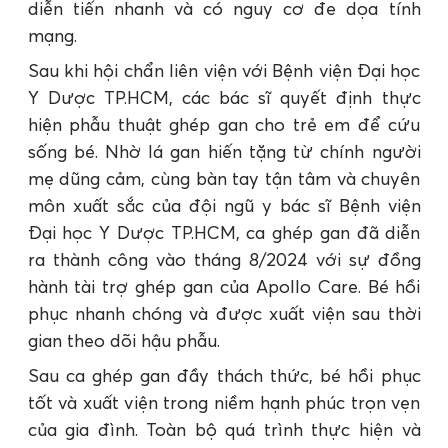
diễn tiến nhanh và có nguy cơ đe dọa tính
mạng.
Sau khi hội chẩn liên viện với Bệnh viện Đại học
Y Dược TP.HCM, các bác sĩ quyết định thực
hiện phẫu thuật ghép gan cho trẻ em để cứu
sống bé. Nhờ lá gan hiến tặng từ chính người
mẹ dũng cảm, cùng bàn tay tận tâm và chuyên
môn xuất sắc của đội ngũ y bác sĩ Bệnh viện
Đại học Y Dược TP.HCM, ca ghép gan đã diễn
ra thành công vào tháng 8/2024 với sự đồng
hành tài trợ ghép gan của Apollo Care. Bé hồi
phục nhanh chóng và được xuất viện sau thời
gian theo dõi hậu phẫu.
Sau ca ghép gan đầy thách thức, bé hồi phục
tốt và xuất viện trong niềm hạnh phúc trọn vẹn
của gia đình. Toàn bộ quá trình thực hiện và