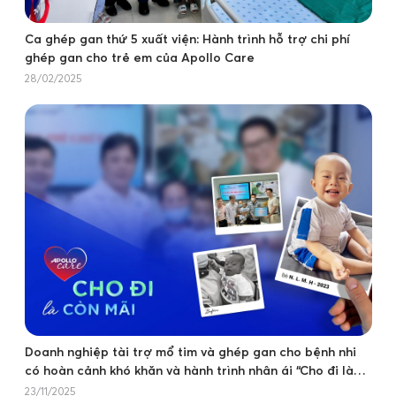
Ca ghép gan thứ 5 xuất viện: Hành trình hỗ trợ chi phí
ghép gan cho trẻ em của Apollo Care
28/02/2025
Doanh nghiệp tài trợ mổ tim và ghép gan cho bệnh nhi
có hoàn cảnh khó khăn và hành trình nhân ái “Cho đi là
còn mãi”
23/11/2025