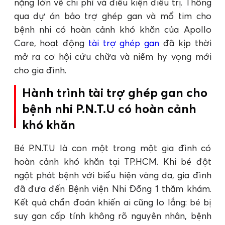
nặng lớn về chi phí và điều kiện điều trị. Thông
qua dự án bảo trợ ghép gan và mổ tim cho
bệnh nhi có hoàn cảnh khó khăn của Apollo
Care, hoạt động
tài trợ ghép gan
đã kịp thời
mở ra cơ hội cứu chữa và niềm hy vọng mới
cho gia đình.
Hành trình tài trợ ghép gan cho
bệnh nhi P.N.T.U có hoàn cảnh
khó khăn
Bé P.N.T.U là con một trong một gia đình có
hoàn cảnh khó khăn tại TP.HCM. Khi bé đột
ngột phát bệnh với biểu hiện vàng da, gia đình
đã đưa đến Bệnh viện Nhi Đồng 1 thăm khám.
Kết quả chẩn đoán khiến ai cũng lo lắng: bé bị
suy gan cấp tính không rõ nguyên nhân, bệnh