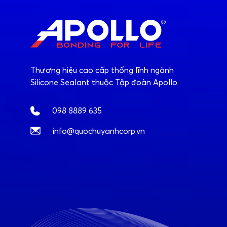
Thương hiệu cao cấp thống lĩnh ngành
Silicone Sealant thuộc Tập đoàn Apollo
098 8889 635
info@quochuyanhcorp.vn