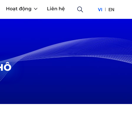
Hoạt động
Liên hệ
VI
EN
HÔ