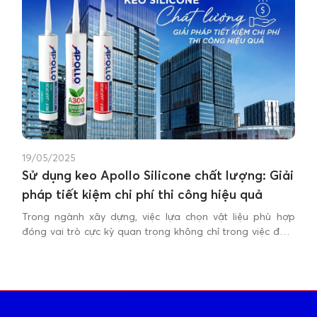
19/05/2025
Sử dụng keo Apollo Silicone chất lượng: Giải
pháp tiết kiệm chi phí thi công hiệu quả
Trong ngành xây dựng, việc lựa chọn vật liệu phù hợp
đóng vai trò cực kỳ quan trọng không chỉ trong việc đảm
bảo chất lượng công trình mà còn trong việc kiểm soát chi
phí thi công. Theo số liệu từ Bộ Xây Dựng, khoảng 30%
ngân sách sửa chữa phát sinh do việc chọn vật liệu sai.