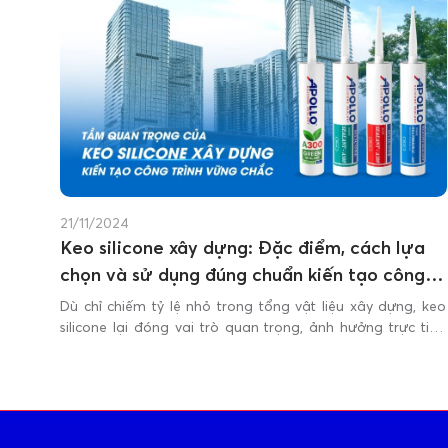
21/11/2024
Keo silicone xây dựng: Đặc điểm, cách lựa
chọn và sử dụng đúng chuẩn kiến tạo công
trình vững chắc
Dù chỉ chiếm tỷ lệ nhỏ trong tổng vật liệu xây dựng, keo
silicone lại đóng vai trò quan trọng, ảnh hưởng trực tiếp
đến độ bền và an toàn của công trình. Tuy nhiên, nhiều thợ
thi công vẫn xem nhẹ vật liệu này, dễ dẫn đến sai sót tại
các vị trí như mối nối kính, khung nhôm hoặc khu vực
thường xuyên chịu tác động của thời tiết khắc nghiệt.