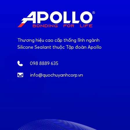
Thương hiệu cao cấp thống lĩnh ngành
Silicone Sealant thuộc Tập đoàn Apollo
098 8889 635
info@quochuyanhcorp.vn