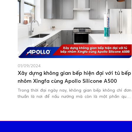
01/09/2024
Xây dựng không gian bếp hiện đại với tủ bếp
nhôm Xingfa cùng Apollo Silicone A500
Trong thời đại ngày nay, không gian bếp không chỉ đơn
thuần là nơi để nấu nướng mà còn là một phần quan
trọng trong thiết kế nội thất của ngôi nhà. Tủ bếp bằng
nhôm Xingfa đã trở thành lựa chọn hàng đầu cho nhiều
gia đình nhờ vào tính năng vượt trội và vẻ đẹp hiện đại.