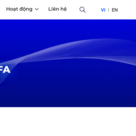
Hoạt động
Liên hệ
VI
EN
FA