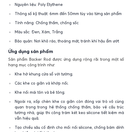
Nguyên liệu: Poly Etythene
Thông số kỹ thuật: 6mm đến 50mm tùy vào từng sản phẩm
Tính năng: Chống thấm, chống sốc
Màu sắc: Đen, Xám, Trắng
Bảo quản: Nơi khô ráo, thoáng mát, tránh khí hậu ẩm ướt
Ứng dụng sản phẩm
Sản phẩm Backer Rod được ứng dụng rộng rãi trong một số
hạng mục công trình như:
Khe hở khung cửa sổ với tường;
Các khe co giãn và khớp nối;
Khe nối mái tôn và bê tông;
Ngoài ra, xốp chèn khe co giãn còn đóng vai trò vô cùng
quan trọng trong hệ thống chống thấm, bảo vệ cấu trúc
tường nhà, giúp thi công trám két keo silicone tiết kiệm mà
vẫn hiệu quả;
Tạo chiều sâu cố định cho mối nối silicone, chống bám dính