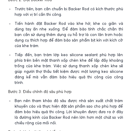
Trước tiên, bạn cần chuẩn bị Backer Rod có kích thước phù
hợp với vị trí cần thi công.
Tiến hành đặt Backer Rod vào khe hở, khe co giãn và
dùng tay ấn nhẹ xuống. Để đảm bảo tính chắc chắn thì
bạn cần sử dụng thêm dụng cụ hỗ trợ là con lăn trơn hoặc
dụng cụ thích hợp để đảm bảo sản phẩm bịt kín với kích cỡ
của khe trám.
Tiếp đến, bạn trám lớp keo silicone sealant phù hợp lên
phía trên bền mặt thanh xốp chèn khe để lấp đầy khoảng
trống của khe trám. Việc sử dụng thanh xốp chèn khe sẽ
giúp người thợ thầu tiết kiệm được một lượng keo silicone
đáng kể mà vẫn đảm bảo hiệu quả thi công của công
trình.
Bước 3: Điều chỉnh độ sâu phù hợp
Bạn nên tham khảo độ sâu được nhà sản xuất chất trám
khuyến cáo và thực hiện đặt sản phẩm sao cho phù hợp để
đảm bảo hiệu quả thi công. Lời khuyên được đưa ra ở đây
là đường kính của Backer Rod nên lớn hơn một chút so với
chiều rộng của mối nối.