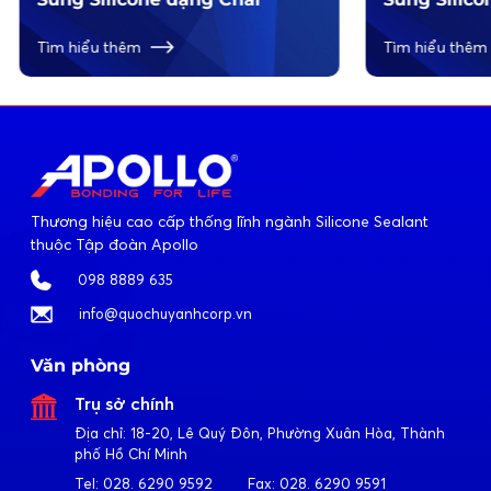
Tìm hiểu thêm
Tìm hiểu thêm
Thương hiệu cao cấp thống lĩnh ngành Silicone Sealant
thuộc Tập đoàn Apollo
098 8889 635
info@quochuyanhcorp.vn
Văn phòng
Trụ sở chính
Địa chỉ:
18-20, Lê Quý Đôn, Phường Xuân Hòa, Thành
phố Hồ Chí Minh
Tel:
028. 6290 9592
Fax:
028. 6290 9591