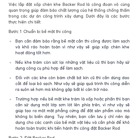
Việc lắp đặt xốp chèn khe Backer Rod là công đoạn vô cùng
quan trọng giúp đảm bảo chất lượng của hệ thống chống thấm
trong các dự án công trình xây dựng. Dưới đây là các bước
thực hiện chi tiết:
Bước 1: Chuẩn bị bề mặt thi công
Bạn cần đảm bảo rằng bề mặt cần thi công được làm sạch
và khô ráo hoàn toàn vì như vậy sẽ giúp xốp chèn khe
hoạt động tốt hơn.
Nếu khe trám còn sót lại những vật liệu cũ thì bạn hãy sử
dụng công cụ phù hợp để làm sạch.
Đối với các khe còn bám chất bịt kín cũ thì cần dùng dao
cắt để loại bỏ sạch. Như vậy sẽ giúp quá trình thi công diễn
ra suôn sẻ hơn mà không gặp bất kì cản trở nào.
Trường hợp nếu bề mặt khe trám là xốp hoặc phấn thì bạn
cần sử dụng một lớp sơn lót lên phía trên, vì như vậy sẽ
giúp tạo ra một mặt phẳng cứng để đặt sản phẩm vào mà
không bị biến dạng. Tuy nhiên, bạn cần lưu ý chỉ nên áp
dụng cho các cạnh của bề mặt vật liệu và cần phải để khô
hoàn toàn trước khi tiến hành thi công đặt Backer Rod.
Bước 2: Đặt Backer Rod