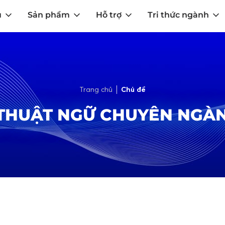
u
Sản phẩm
Hỗ trợ
Tri thức ngành
Trang chủ
Chủ đề
THUẬT NGỮ CHUYÊN NGÀ