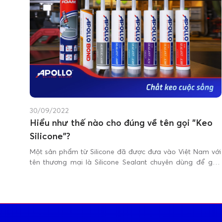
30/09/2022
Hiểu như thế nào cho đúng về tên gọi "Keo
Silicone"?
Một sản phẩm từ Silicone đã được đưa vào Việt Nam với
tên thương mại là Silicone Sealant chuyên dùng để gắn
nhôm kính và nhiều loại vật liệu xây dựng khác mà người
sử dụng quen gọi sản phẩm này là “Keo Silicone”.