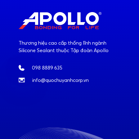
Thương hiệu cao cấp thống lĩnh ngành
Silicone Sealant thuộc Tập đoàn Apollo
098 8889 635
info@quochuyanhcorp.vn