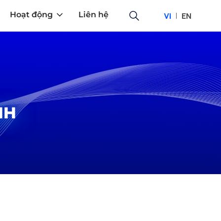
Hoạt động
Liên hệ
VI
EN
NH